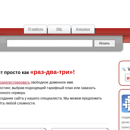
IT-работа
SSL
Аукцион
W
«раз-два-три»!
т просто как
зарегистрировать
свободное доменное имя.
остинг, выбрав подходящий тарифный план или заказать
енного сервера.
оздание сайта у нашего специалиста. Мы можем предложить
йта любой сложности.
пода
регис
шанс