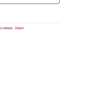
ся домены
·
Прокси