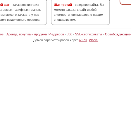
ой шаг
- заказ хостинга из
Шаг третий
- создание сайта. Вы
агаемых тарифных планов.
можете заказать сайт любой
 вы можете заказать у нас
сложности, связавшись с нашим
овку выделенного сервера.
специалистом.
ов
·
Аренда, покупка и продажа IP-адресов
·
Job
·
SSL-сертификаты
·
Освобождающие
Домен зарегистрирован через
i7.RU
.
Whois