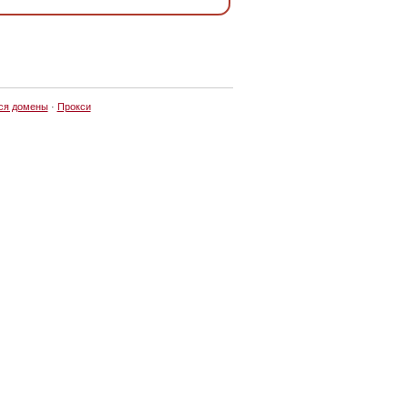
ся домены
·
Прокси