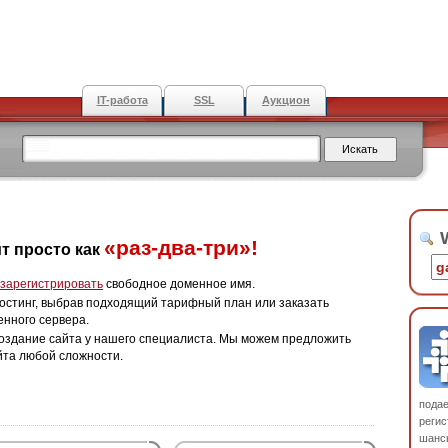
IT-работа
SSL
Аукцион
W
«раз-два-три»!
т просто как
зарегистрировать
свободное доменное имя.
остинг, выбрав подходящий тарифный план или заказать
енного сервера.
оздание сайта у нашего специалиста. Мы можем предложить
йта любой сложности.
пода
регис
шанс