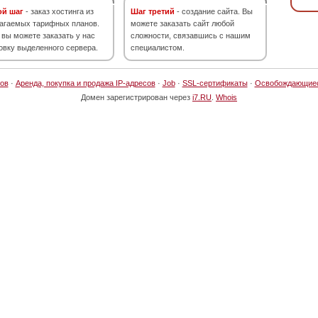
ой шаг
- заказ хостинга из
Шаг третий
- создание сайта. Вы
агаемых тарифных планов.
можете заказать сайт любой
 вы можете заказать у нас
сложности, связавшись с нашим
овку выделенного сервера.
специалистом.
ов
·
Аренда, покупка и продажа IP-адресов
·
Job
·
SSL-сертификаты
·
Освобождающие
Домен зарегистрирован через
i7.RU
.
Whois