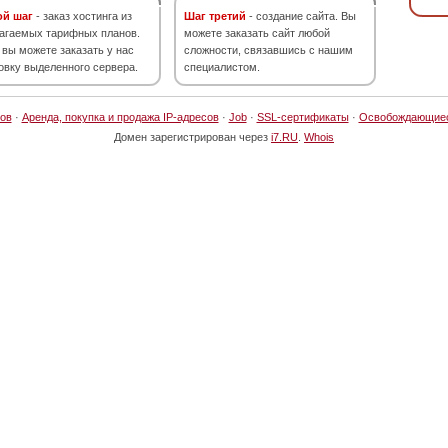
ой шаг
- заказ хостинга из
Шаг третий
- создание сайта. Вы
агаемых тарифных планов.
можете заказать сайт любой
 вы можете заказать у нас
сложности, связавшись с нашим
овку выделенного сервера.
специалистом.
ов
·
Аренда, покупка и продажа IP-адресов
·
Job
·
SSL-сертификаты
·
Освобождающие
Домен зарегистрирован через
i7.RU
.
Whois