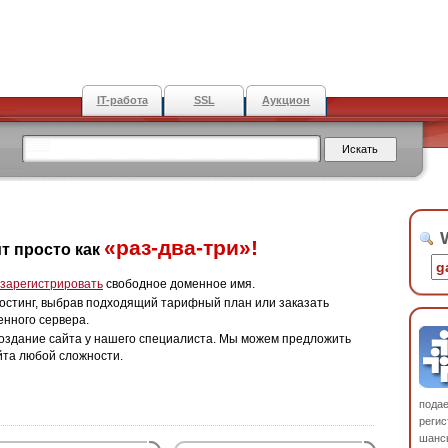
IT-работа
SSL
Аукцион
W
«раз-два-три»!
т просто как
зарегистрировать
свободное доменное имя.
остинг, выбрав подходящий тарифный план или заказать
енного сервера.
оздание сайта у нашего специалиста. Мы можем предложить
йта любой сложности.
пода
регис
шанс