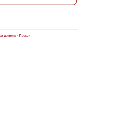
ся домены
·
Прокси