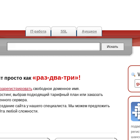
IT-работа
SSL
Аукцион
W
«раз-два-три»!
т просто как
зарегистрировать
свободное доменное имя.
остинг, выбрав подходящий тарифный план или заказать
енного сервера.
оздание сайта у нашего специалиста. Мы можем предложить
йта любой сложности.
пода
регис
шанс