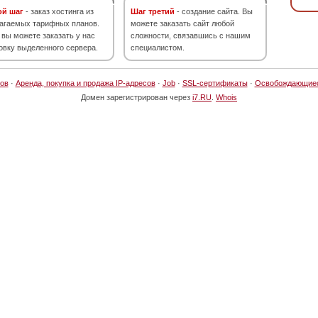
ой шаг
- заказ хостинга из
Шаг третий
- создание сайта. Вы
агаемых тарифных планов.
можете заказать сайт любой
 вы можете заказать у нас
сложности, связавшись с нашим
овку выделенного сервера.
специалистом.
ов
·
Аренда, покупка и продажа IP-адресов
·
Job
·
SSL-сертификаты
·
Освобождающие
Домен зарегистрирован через
i7.RU
.
Whois