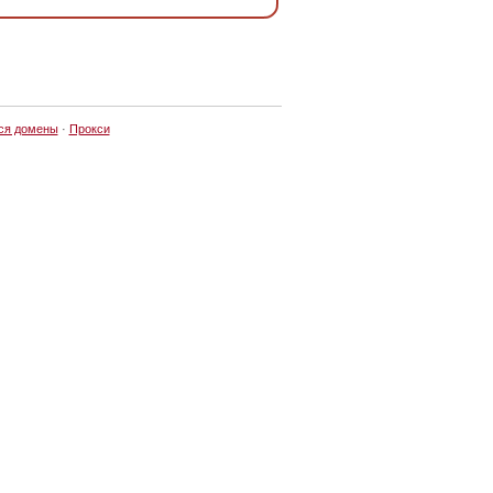
ся домены
·
Прокси