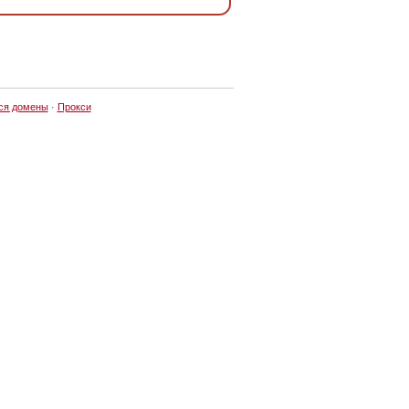
ся домены
·
Прокси