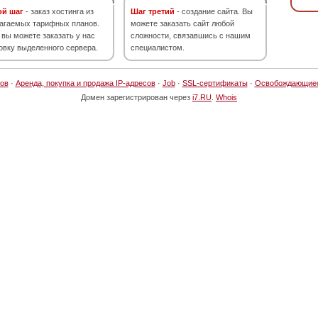
ой шаг
- заказ хостинга из
Шаг третий
- создание сайта. Вы
агаемых тарифных планов.
можете заказать сайт любой
 вы можете заказать у нас
сложности, связавшись с нашим
овку выделенного сервера.
специалистом.
ов
·
Аренда, покупка и продажа IP-адресов
·
Job
·
SSL-сертификаты
·
Освобождающие
Домен зарегистрирован через
i7.RU
.
Whois