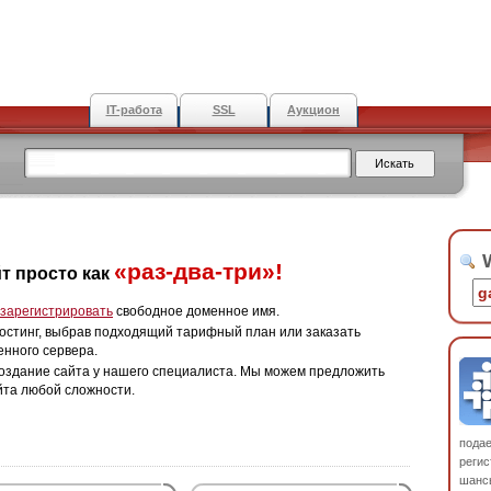
IT-работа
SSL
Аукцион
W
«раз-два-три»!
т просто как
зарегистрировать
свободное доменное имя.
остинг, выбрав подходящий тарифный план или заказать
енного сервера.
оздание сайта у нашего специалиста. Мы можем предложить
йта любой сложности.
пода
регис
шанс