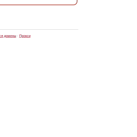
ся домены
·
Прокси