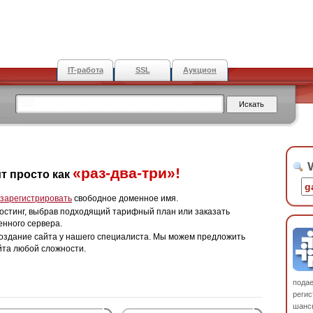
IT-работа
SSL
Аукцион
W
«раз-два-три»!
т просто как
зарегистрировать
свободное доменное имя.
остинг, выбрав подходящий тарифный план или заказать
енного сервера.
оздание сайта у нашего специалиста. Мы можем предложить
йта любой сложности.
пода
регис
шанс