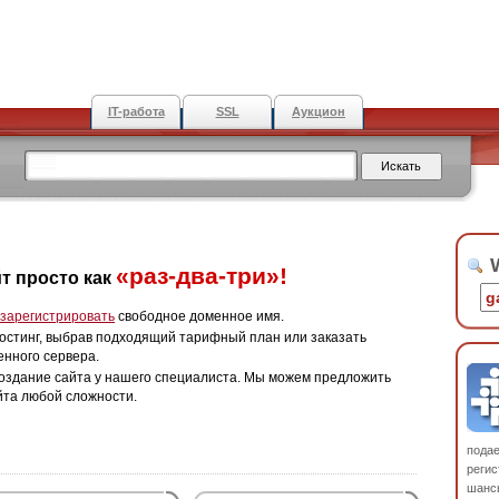
IT-работа
SSL
Аукцион
W
«раз-два-три»!
т просто как
зарегистрировать
свободное доменное имя.
остинг, выбрав подходящий тарифный план или заказать
енного сервера.
оздание сайта у нашего специалиста. Мы можем предложить
йта любой сложности.
пода
регис
шанс