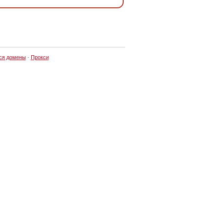
ся домены
·
Прокси