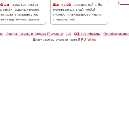
ой шаг
- заказ хостинга из
Шаг третий
- создание сайта. Вы
агаемых тарифных планов.
можете заказать сайт любой
 вы можете заказать у нас
сложности, связавшись с нашим
овку выделенного сервера.
специалистом.
ов
·
Аренда, покупка и продажа IP-адресов
·
Job
·
SSL-сертификаты
·
Освобождающие
Домен зарегистрирован через
i7.RU
.
Whois