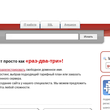
IT-работа
SSL
Аукцион
W
«раз-два-три»!
т просто как
зарегистрировать
свободное доменное имя.
остинг, выбрав подходящий тарифный план или заказать
енного сервера.
оздание сайта у нашего специалиста. Мы можем предложить
йта любой сложности.
пода
регис
шанс