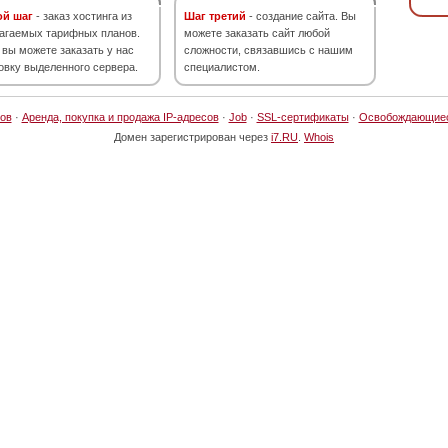
ой шаг
- заказ хостинга из
Шаг третий
- создание сайта. Вы
агаемых тарифных планов.
можете заказать сайт любой
 вы можете заказать у нас
сложности, связавшись с нашим
овку выделенного сервера.
специалистом.
ов
·
Аренда, покупка и продажа IP-адресов
·
Job
·
SSL-сертификаты
·
Освобождающие
Домен зарегистрирован через
i7.RU
.
Whois