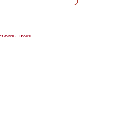
ся домены
·
Прокси