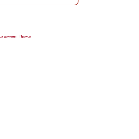
ся домены
·
Прокси