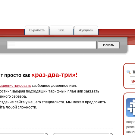
IT-работа
SSL
Аукцион
W
«раз-два-три»!
т просто как
зарегистрировать
свободное доменное имя.
остинг, выбрав подходящий тарифный план или заказать
енного сервера.
оздание сайта у нашего специалиста. Мы можем предложить
йта любой сложности.
пода
регис
шанс