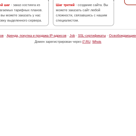
ой шаг
- заказ хостинга из
Шаг третий
- создание сайта. Вы
агаемых тарифных планов.
можете заказать сайт любой
 вы можете заказать у нас
сложности, связавшись с нашим
овку выделенного сервера.
специалистом.
ов
·
Аренда, покупка и продажа IP-адресов
·
Job
·
SSL-сертификаты
·
Освобождающие
Домен зарегистрирован через
i7.RU
.
Whois