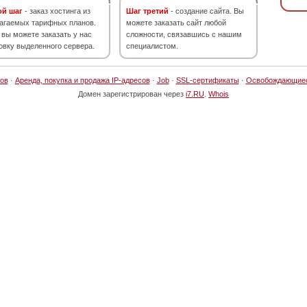
ой шаг
- заказ хостинга из
Шаг третий
- создание сайта. Вы
агаемых тарифных планов.
можете заказать сайт любой
 вы можете заказать у нас
сложности, связавшись с нашим
овку выделенного сервера.
специалистом.
ов
·
Аренда, покупка и продажа IP-адресов
·
Job
·
SSL-сертификаты
·
Освобождающие
Домен зарегистрирован через
i7.RU
.
Whois