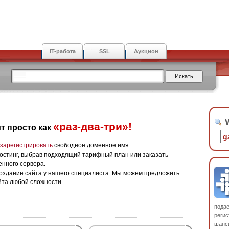
IT-работа
SSL
Аукцион
W
«раз-два-три»!
т просто как
зарегистрировать
свободное доменное имя.
остинг, выбрав подходящий тарифный план или заказать
енного сервера.
оздание сайта у нашего специалиста. Мы можем предложить
йта любой сложности.
пода
регис
шанс