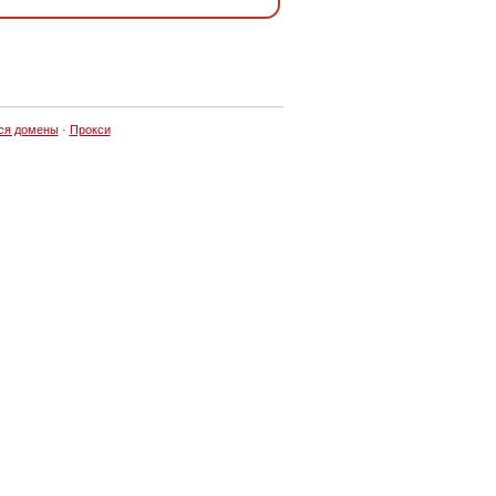
ся домены
·
Прокси