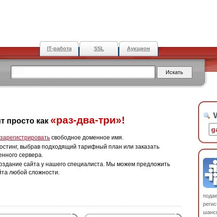
IT-работа
SSL
Аукцион
W
«раз-два-три»!
т просто как
зарегистрировать
свободное доменное имя.
остинг, выбрав подходящий тарифный план или заказать
енного сервера.
оздание сайта у нашего специалиста. Мы можем предложить
йта любой сложности.
пода
регис
шанс