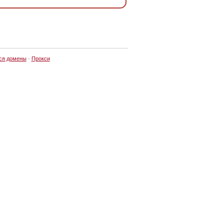
ся домены
·
Прокси