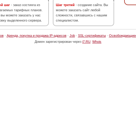
ой шаг
- заказ хостинга из
Шаг третий
- создание сайта. Вы
агаемых тарифных планов.
можете заказать сайт любой
 вы можете заказать у нас
сложности, связавшись с нашим
овку выделенного сервера.
специалистом.
ов
·
Аренда, покупка и продажа IP-адресов
·
Job
·
SSL-сертификаты
·
Освобождающие
Домен зарегистрирован через
i7.RU
.
Whois