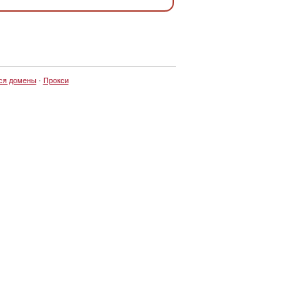
ся домены
·
Прокси