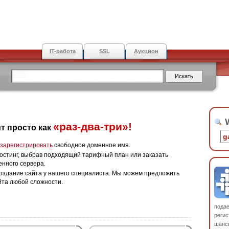
IT-работа
SSL
Аукцион
W
«раз-два-три»!
т просто как
зарегистрировать
свободное доменное имя.
остинг, выбрав подходящий тарифный план или заказать
енного сервера.
оздание сайта у нашего специалиста. Мы можем предложить
йта любой сложности.
пода
регис
шанс