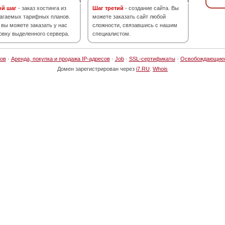
ой шаг
- заказ хостинга из
Шаг третий
- создание сайта. Вы
агаемых тарифных планов.
можете заказать сайт любой
 вы можете заказать у нас
сложности, связавшись с нашим
овку выделенного сервера.
специалистом.
ов
·
Аренда, покупка и продажа IP-адресов
·
Job
·
SSL-сертификаты
·
Освобождающие
Домен зарегистрирован через
i7.RU
.
Whois