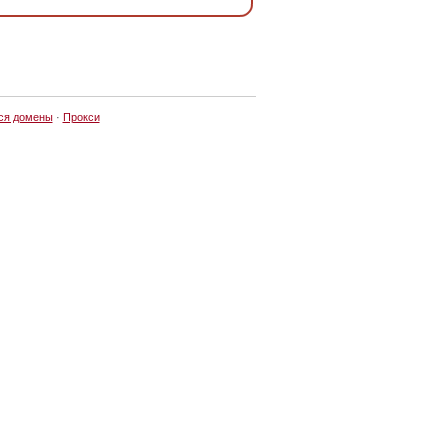
ся домены
·
Прокси