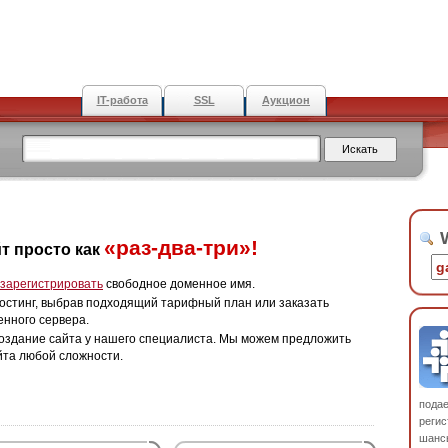
IT-работа
SSL
Аукцион
W
«раз-два-три»!
т просто как
зарегистрировать
свободное доменное имя.
остинг, выбрав подходящий тарифный план или заказать
енного сервера.
оздание сайта у нашего специалиста. Мы можем предложить
йта любой сложности.
пода
регис
шанс