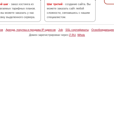
ой шаг
- заказ хостинга из
Шаг третий
- создание сайта. Вы
агаемых тарифных планов.
можете заказать сайт любой
 вы можете заказать у нас
сложности, связавшись с нашим
овку выделенного сервера.
специалистом.
ов
·
Аренда, покупка и продажа IP-адресов
·
Job
·
SSL-сертификаты
·
Освобождающие
Домен зарегистрирован через
i7.RU
.
Whois