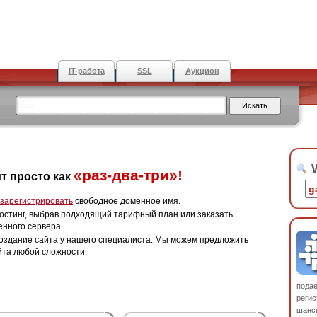
IT-работа
SSL
Аукцион
W
«раз-два-три»!
т просто как
зарегистрировать
свободное доменное имя.
остинг, выбрав подходящий тарифный план или заказать
енного сервера.
оздание сайта у нашего специалиста. Мы можем предложить
йта любой сложности.
пода
регис
шанс