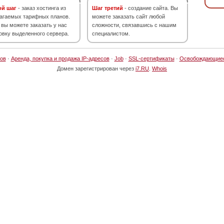
ой шаг
- заказ хостинга из
Шаг третий
- создание сайта. Вы
агаемых тарифных планов.
можете заказать сайт любой
 вы можете заказать у нас
сложности, связавшись с нашим
овку выделенного сервера.
специалистом.
ов
·
Аренда, покупка и продажа IP-адресов
·
Job
·
SSL-сертификаты
·
Освобождающие
Домен зарегистрирован через
i7.RU
.
Whois