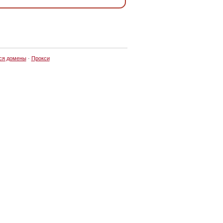
ся домены
·
Прокси