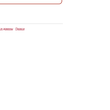
ся домены
·
Прокси