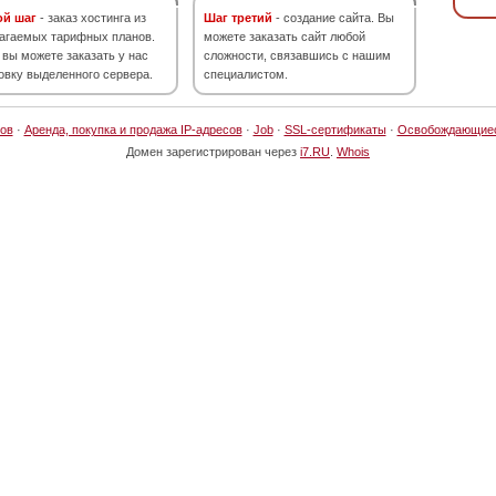
ой шаг
- заказ хостинга из
Шаг третий
- создание сайта. Вы
агаемых тарифных планов.
можете заказать сайт любой
 вы можете заказать у нас
сложности, связавшись с нашим
овку выделенного сервера.
специалистом.
ов
·
Аренда, покупка и продажа IP-адресов
·
Job
·
SSL-сертификаты
·
Освобождающие
Домен зарегистрирован через
i7.RU
.
Whois