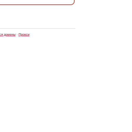
ся домены
·
Прокси