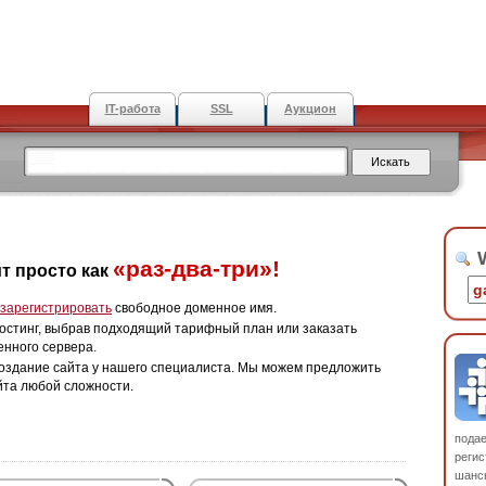
IT-работа
SSL
Аукцион
W
«раз-два-три»!
т просто как
зарегистрировать
свободное доменное имя.
остинг, выбрав подходящий тарифный план или заказать
енного сервера.
оздание сайта у нашего специалиста. Мы можем предложить
йта любой сложности.
пода
регис
шанс