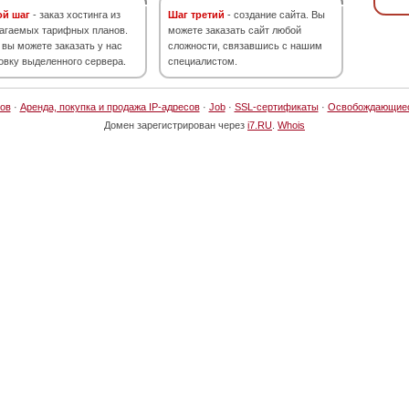
ой шаг
- заказ хостинга из
Шаг третий
- создание сайта. Вы
агаемых тарифных планов.
можете заказать сайт любой
 вы можете заказать у нас
сложности, связавшись с нашим
овку выделенного сервера.
специалистом.
ов
·
Аренда, покупка и продажа IP-адресов
·
Job
·
SSL-сертификаты
·
Освобождающие
Домен зарегистрирован через
i7.RU
.
Whois