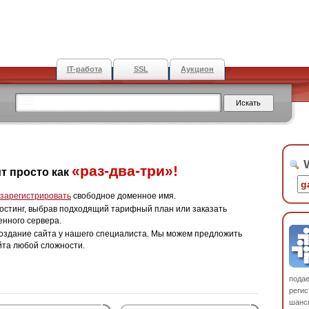
IT-работа
SSL
Аукцион
W
«раз-два-три»!
т просто как
зарегистрировать
свободное доменное имя.
остинг, выбрав подходящий тарифный план или заказать
енного сервера.
оздание сайта у нашего специалиста. Мы можем предложить
йта любой сложности.
пода
регис
шанс