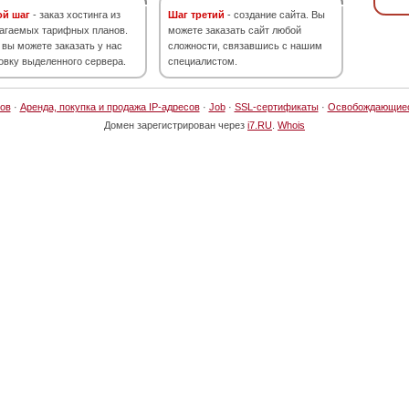
ой шаг
- заказ хостинга из
Шаг третий
- создание сайта. Вы
агаемых тарифных планов.
можете заказать сайт любой
 вы можете заказать у нас
сложности, связавшись с нашим
овку выделенного сервера.
специалистом.
ов
·
Аренда, покупка и продажа IP-адресов
·
Job
·
SSL-сертификаты
·
Освобождающие
Домен зарегистрирован через
i7.RU
.
Whois