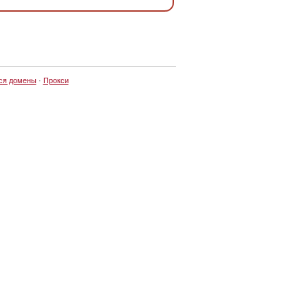
ся домены
·
Прокси