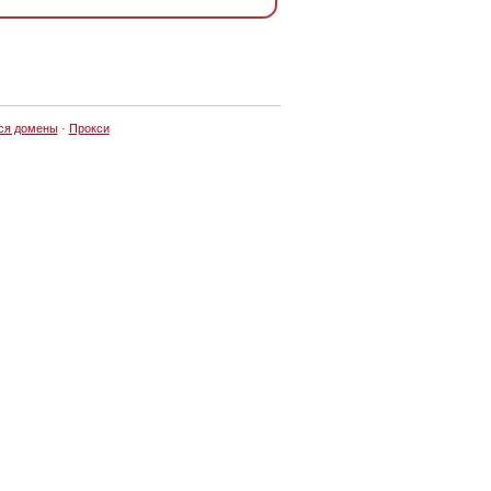
ся домены
·
Прокси