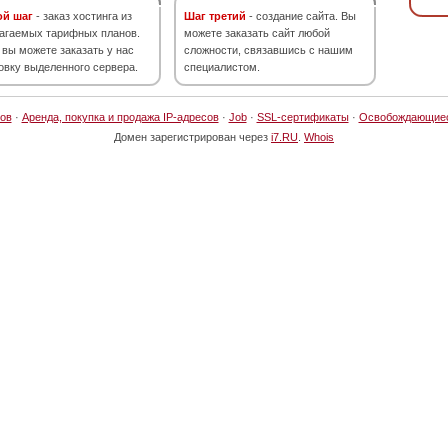
ой шаг
- заказ хостинга из
Шаг третий
- создание сайта. Вы
агаемых тарифных планов.
можете заказать сайт любой
 вы можете заказать у нас
сложности, связавшись с нашим
овку выделенного сервера.
специалистом.
ов
·
Аренда, покупка и продажа IP-адресов
·
Job
·
SSL-сертификаты
·
Освобождающие
Домен зарегистрирован через
i7.RU
.
Whois