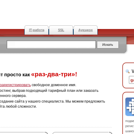
IT-работа
SSL
Аукцион
W
«раз-два-три»!
т просто как
зарегистрировать
свободное доменное имя.
остинг, выбрав подходящий тарифный план или заказать
енного сервера.
оздание сайта у нашего специалиста. Мы можем предложить
йта любой сложности.
пода
регис
шанс