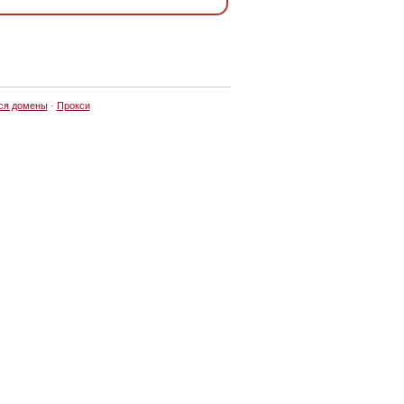
ся домены
·
Прокси