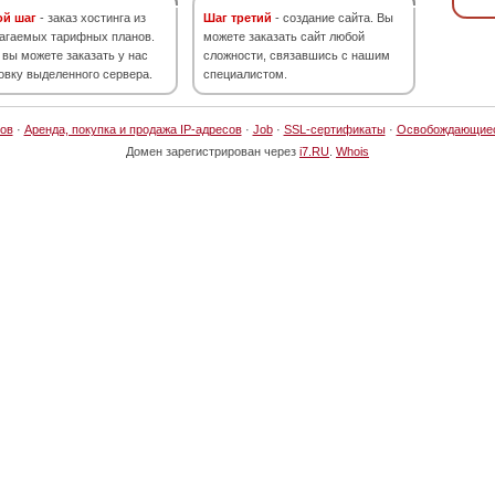
ой шаг
- заказ хостинга из
Шаг третий
- создание сайта. Вы
агаемых тарифных планов.
можете заказать сайт любой
 вы можете заказать у нас
сложности, связавшись с нашим
овку выделенного сервера.
специалистом.
ов
·
Аренда, покупка и продажа IP-адресов
·
Job
·
SSL-сертификаты
·
Освобождающие
Домен зарегистрирован через
i7.RU
.
Whois