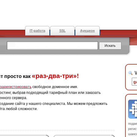
IT-работа
SSL
Аукцион
W
«раз-два-три»!
т просто как
зарегистрировать
свободное доменное имя.
остинг, выбрав подходящий тарифный план или заказать
енного сервера.
оздание сайта у нашего специалиста. Мы можем предложить
йта любой сложности.
пода
регис
шанс