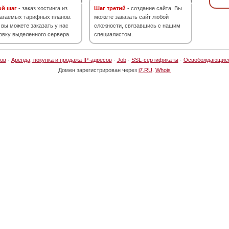
ой шаг
- заказ хостинга из
Шаг третий
- создание сайта. Вы
агаемых тарифных планов.
можете заказать сайт любой
 вы можете заказать у нас
сложности, связавшись с нашим
овку выделенного сервера.
специалистом.
ов
·
Аренда, покупка и продажа IP-адресов
·
Job
·
SSL-сертификаты
·
Освобождающие
Домен зарегистрирован через
i7.RU
.
Whois