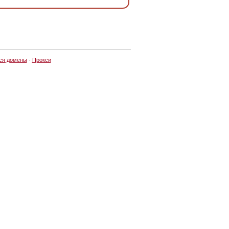
ся домены
·
Прокси