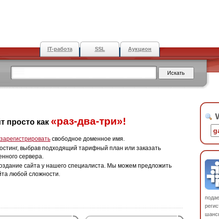
IT-работа
SSL
Аукцион
W
«раз-два-три»!
т просто как
зарегистрировать
свободное доменное имя.
остинг, выбрав подходящий тарифный план или заказать
енного сервера.
оздание сайта у нашего специалиста. Мы можем предложить
йта любой сложности.
пода
регис
шанс