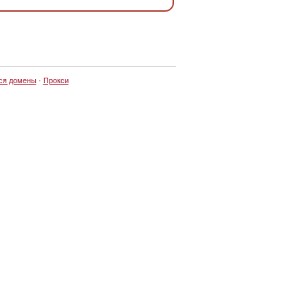
ся домены
·
Прокси