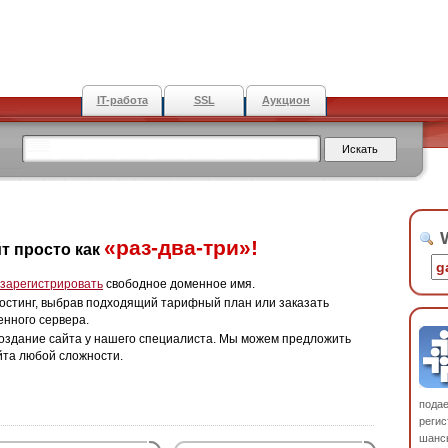
IT-работа
SSL
Аукцион
W
«раз-два-три»!
т просто как
зарегистрировать
свободное доменное имя.
остинг, выбрав подходящий тарифный план или заказать
енного сервера.
оздание сайта у нашего специалиста. Мы можем предложить
йта любой сложности.
пода
регис
шанс