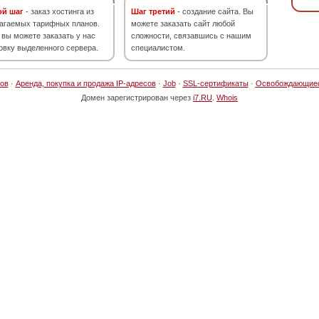
ой шаг
- заказ хостинга из
Шаг третий
- создание сайта. Вы
агаемых тарифных планов.
можете заказать сайт любой
 вы можете заказать у нас
сложности, связавшись с нашим
овку выделенного сервера.
специалистом.
ов
·
Аренда, покупка и продажа IP-адресов
·
Job
·
SSL-сертификаты
·
Освобождающие
Домен зарегистрирован через
i7.RU
.
Whois