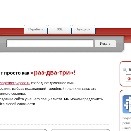
IT-работа
SSL
Аукцион
W
«раз-два-три»!
т просто как
зарегистрировать
свободное доменное имя.
остинг, выбрав подходящий тарифный план или заказать
енного сервера.
оздание сайта у нашего специалиста. Мы можем предложить
йта любой сложности.
пода
регис
шанс