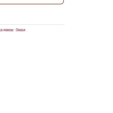
ся домены
·
Прокси