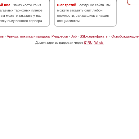
ой шаг
- заказ хостинга из
Шаг третий
- создание сайта. Вы
агаемых тарифных планов.
можете заказать сайт любой
 вы можете заказать у нас
сложности, связавшись с нашим
овку выделенного сервера.
специалистом.
ов
·
Аренда, покупка и продажа IP-адресов
·
Job
·
SSL-сертификаты
·
Освобождающие
Домен зарегистрирован через
i7.RU
.
Whois