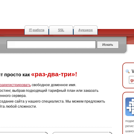
IT-работа
SSL
Аукцион
W
«раз-два-три»!
т просто как
зарегистрировать
свободное доменное имя.
остинг, выбрав подходящий тарифный план или заказать
енного сервера.
оздание сайта у нашего специалиста. Мы можем предложить
йта любой сложности.
пода
регис
шанс