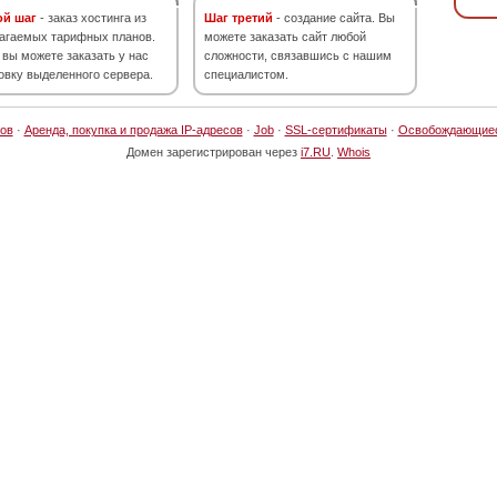
ой шаг
- заказ хостинга из
Шаг третий
- создание сайта. Вы
агаемых тарифных планов.
можете заказать сайт любой
 вы можете заказать у нас
сложности, связавшись с нашим
овку выделенного сервера.
специалистом.
ов
·
Аренда, покупка и продажа IP-адресов
·
Job
·
SSL-сертификаты
·
Освобождающие
Домен зарегистрирован через
i7.RU
.
Whois