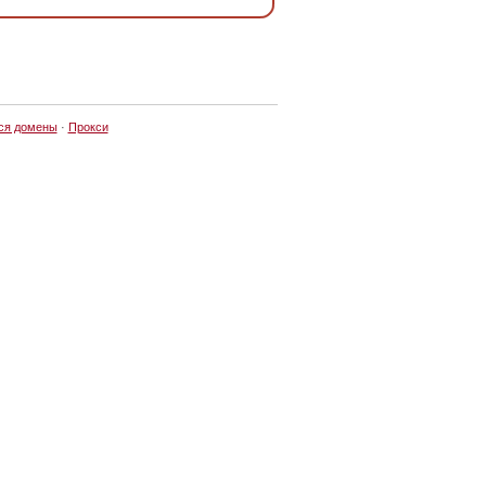
ся домены
·
Прокси